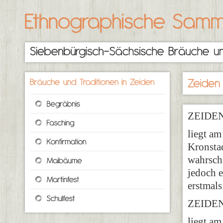
ZEIDE
liegt a
Kronstad
wahrsch
jedoch e
erstmals
ZEIDE
liegt a