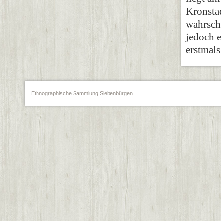
Kronstad
wahrsch
jedoch e
erstmals
Ethnographische Sammlung Siebenbürgen