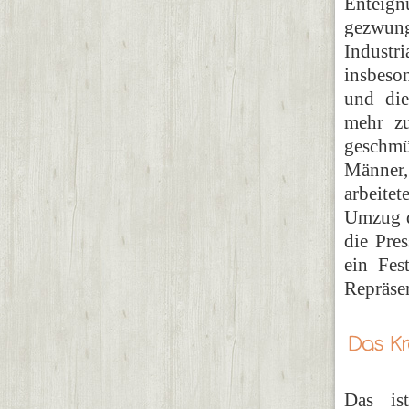
Enteign
gezwun
Industr
insbeso
und di
mehr zu
geschmü
Männer,
arbeitet
Umzug d
die Pre
ein Fes
Repräse
Das is