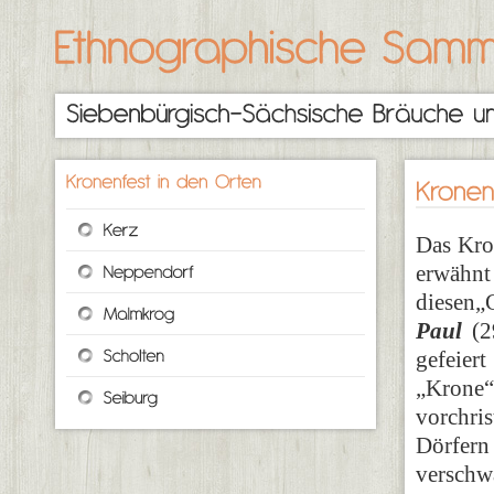
Das Kro
erwähn
diesen„
Paul
(2
gefeier
„Krone“,
vorchris
Dörfern 
verschwa