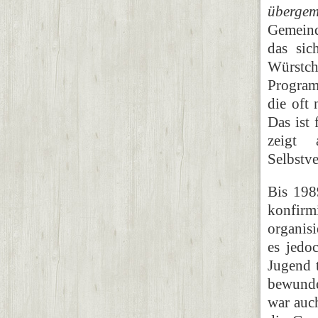
übergem
Gemeind
das sic
Würstc
Program
die oft
Das ist
zeigt 
Selbstve
Bis 198
konfirm
organis
es jedo
Jugend 
bewunde
war auc