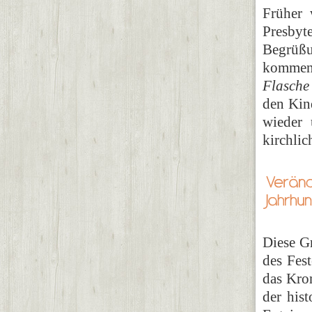
Früher 
Presbyt
Begrüßu
kommen.
Flasche
den Kind
wieder
kirchlic
Diese G
des Fes
das Kron
der his