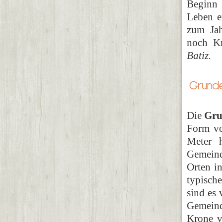
Beginn 
Leben e
zum Jah
noch Kr
Batiz.
Die
Gru
Form v
Meter 
Gemein
Orten i
typisch
sind es
Gemeind
Krone v