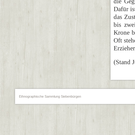
die Geg
Dafür i
das Zus
bis zwe
Krone b
Oft steh
Erziehe
(Stand J
Ethnographische Sammlung Siebenbürgen