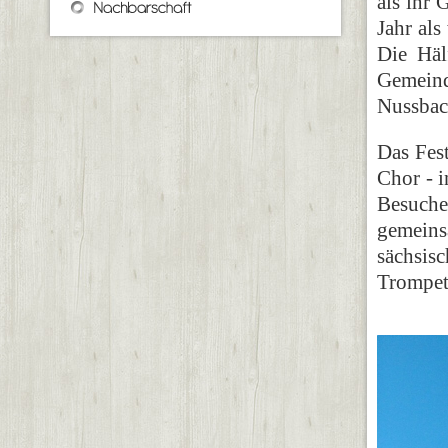
als ihr 
Jahr als
Die Häl
Gemeind
Nussbac
Das Fest
Chor - i
Besuche
gemein
sächsis
Trompet