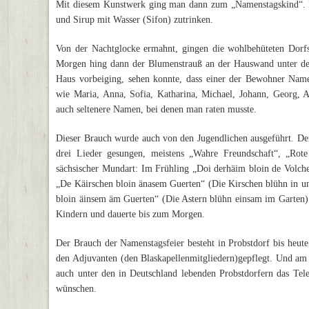
Mit diesem Kunstwerk ging man dann zum „Namenstagskind“.
und Sirup mit Wasser (Sifon) zutrinken.
Von der Nachtglocke ermahnt, gingen die wohlbehüteten Dorfs
Morgen hing dann der Blumenstrauß an der Hauswand unter dem
Haus vorbeiging, sehen konnte, dass einer der Bewohner Name
wie Maria, Anna, Sofia, Katharina, Michael, Johann, Georg, A
auch seltenere Namen, bei denen man raten musste.
Dieser Brauch wurde auch von den Jugendlichen ausgeführt. D
drei Lieder gesungen, meistens „Wahre Freundschaft“, „Rot
sächsischer Mundart: Im Frühling „Doi derhäim bloin de Volch
„De Käirschen bloin änasem Guerten“ (Die Kirschen blühn in u
bloin äinsem äm Guerten“ (Die Astern blühn einsam im Garten). 
Kindern und dauerte bis zum Morgen.
Der Brauch der Namenstagsfeier besteht in Probstdorf bis heute
den Adjuvanten (den Blaskapellenmitgliedern)gepflegt. Und am
auch unter den in Deutschland lebenden Probstdorfern das Te
wünschen.