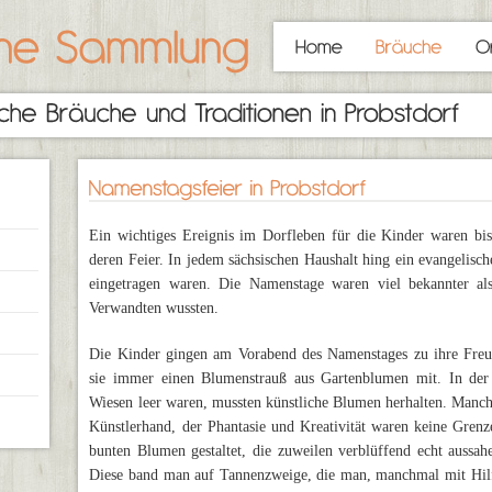
Ein wichtiges Ereignis im Dorfleben für die Kinder waren b
deren Feier. In jedem sächsischen Haushalt hing ein evangelis
eingetragen waren. Die Namenstage waren viel bekannter als
Verwandten wussten.
Die Kinder gingen am Vorabend des Namenstages zu ihre Freun
sie immer einen Blumenstrauß aus Gartenblumen mit. In der 
Wiesen leer waren, mussten künstliche Blumen herhalten. Manc
Künstlerhand, der Phantasie und Kreativität waren keine Gren
bunten Blumen gestaltet, die zuweilen verblüffend echt aussa
Diese band man auf Tannenzweige, die man, manchmal mit Hilfe