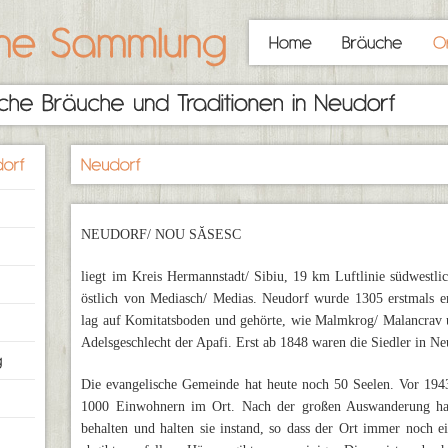
NEUDORF/ NOU SĂSESC
liegt im Kreis Hermannstadt/ Sibiu, 19 km Luftlinie südwestl
östlich von Mediasch/ Medias. Neudorf wurde 1305 erstmals er
lag auf Komitatsboden und gehörte, wie Malmkrog/ Malancrav u
Adelsgeschlecht der Apafi. Erst ab 1848 waren die Siedler in N
Die evangelische Gemeinde hat heute noch 50 Seelen. Vor 194
1000 Einwohnern im Ort. Nach der großen Auswanderung hab
behalten und halten sie instand, so dass der Ort immer noch ei