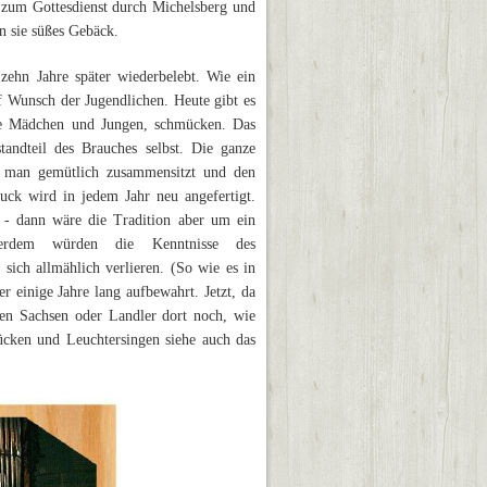
zum Gottesdienst durch Michelsberg und
n sie süßes Gebäck.
zehn Jahre später wiederbelebt. Wie ein
f Wunsch der Jugendlichen. Heute gibt es
ute Mädchen und Jungen, schmücken. Das
andteil des Brauches selbst. Die ganze
en man gemütlich zusammensitzt und den
ck wird in jedem Jahr neu angefertigt.
- dann wäre die Tradition aber um ein
ußerdem würden die Kenntnisse des
ich allmählich verlieren. (So wie es in
 einige Jahre lang aufbewahrt. Jetzt, da
nen Sachsen oder Landler dort noch, wie
cken und Leuchtersingen siehe auch das