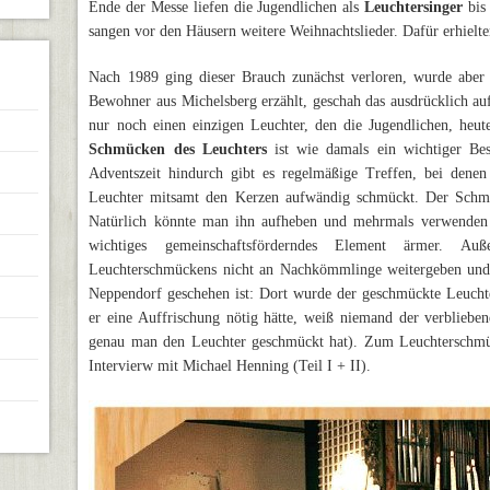
Ende der Messe liefen die Jugendlichen als
Leuchtersinger
bis 
sangen vor den Häusern weitere Weihnachtslieder. Dafür erhielte
Nach 1989 ging dieser Brauch zunächst verloren, wurde aber 
Bewohner aus Michelsberg erzählt, geschah das ausdrücklich au
nur noch einen einzigen Leuchter, den die Jugendlichen, he
Schmücken des Leuchters
ist wie damals ein wichtiger Best
Adventszeit hindurch gibt es regelmäßige Treffen, bei den
Leuchter mitsamt den Kerzen aufwändig schmückt. Der Schmu
Natürlich könnte man ihn aufheben und mehrmals verwenden 
wichtiges gemeinschaftsförderndes Element ärmer. A
Leuchterschmückens nicht an Nachkömmlinge weitergeben und s
Neppendorf geschehen ist: Dort wurde der geschmückte Leuchter
er eine Auffrischung nötig hätte, weiß niemand der verbliebe
genau man den Leuchter geschmückt hat). Zum Leuchterschmü
Intervierw mit Michael Henning (Teil I + II).