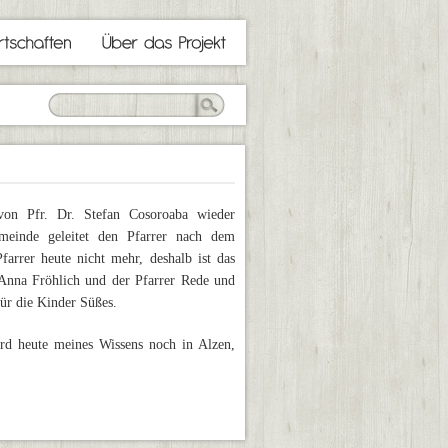
von Pfr. Dr. Stefan Cosoroaba wieder
meinde geleitet den Pfarrer nach dem
arrer heute nicht mehr, deshalb ist das
n Anna Fröhlich und der Pfarrer Rede und
ür die Kinder Süßes.
rd heute meines Wissens noch in Alzen,