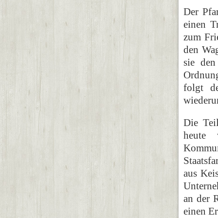
Der Pfa
einen T
zum Fri
den Wage
sie den
Ordnung
folgt d
wiederum
Die Tei
heute
Kommuni
Staatsf
aus Keis
Unterne
an der R
einen Er