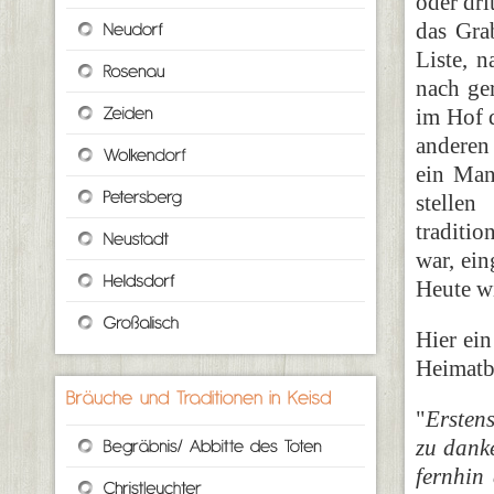
oder dri
das Gra
Liste, 
nach ge
im Hof d
anderen 
ein Man
stelle
traditi
war, ein
Heute wi
Hier ei
Heimatb
"
Ersten
zu dank
fernhin