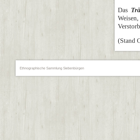
Das
Tr
Weisen
Verstor
(Stand O
Ethnographische Sammlung Siebenbürgen